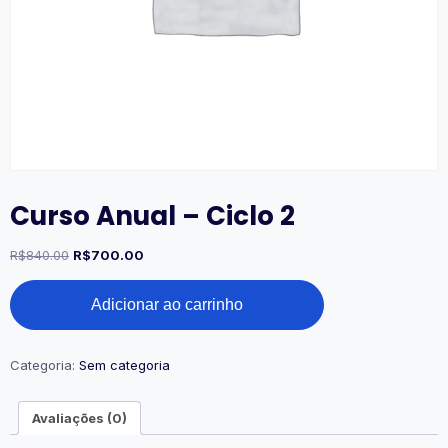
Curso Anual – Ciclo 2
O
O
R$
840.00
R$
700.00
preço
preço
Curso
original
atual
Adicionar ao carrinho
Anual
era:
é:
-
R$840.00.
R$700.00.
Ciclo
2
Categoria:
Sem categoria
quantidade
Avaliações (0)