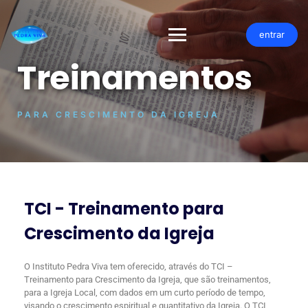
entrar
Treinamentos
PARA CRESCIMENTO DA IGREJA
TCI - Treinamento para
Crescimento da Igreja
O Instituto Pedra Viva tem oferecido, através do TCI –
Treinamento para Crescimento da Igreja, que são treinamentos,
para a Igreja Local, com dados em um curto período de tempo,
visando o crescimento espiritual e quantitativo da Igreja. O TCI