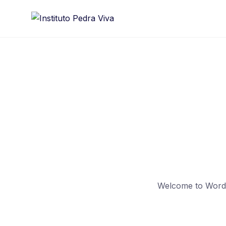
Skip
to
content
Welcome to WordPre