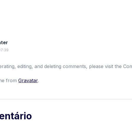
ter
07:39
erating, editing, and deleting comments, please visit the C
me from
Gravatar
.
entário