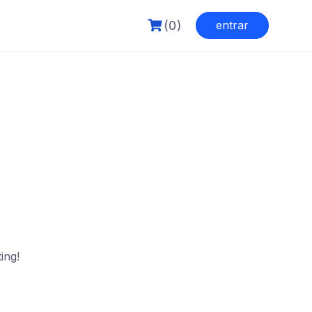
(0)
entrar
ing!