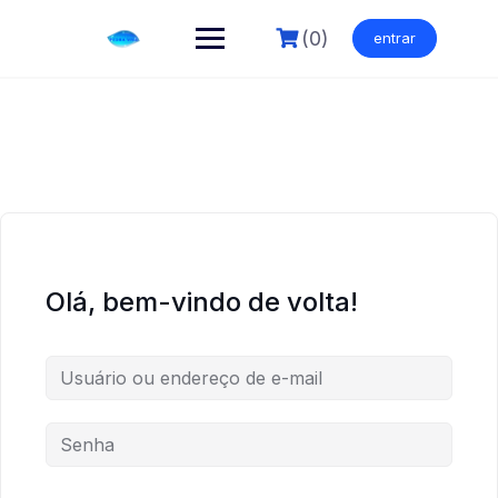
Skip
to
(0)
entrar
content
Olá, bem-vindo de volta!