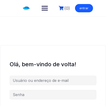
Skip
to
(0)
entrar
content
Olá, bem-vindo de volta!