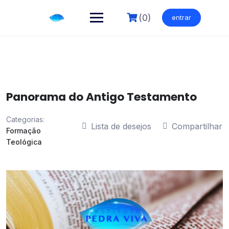
Skip
to
(0)
entrar
content
Panorama do Antigo Testamento
Categorias:
Lista de desejos
Compartilhar
Formação
Teológica