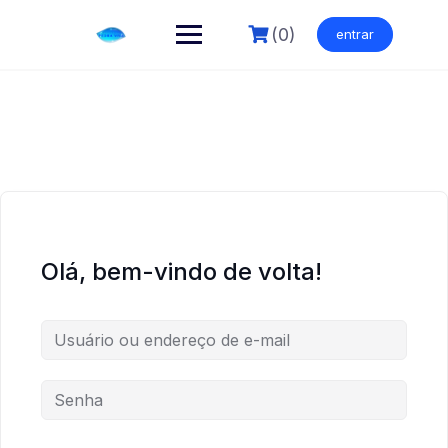
Skip
to
(0)
entrar
content
Olá, bem-vindo de volta!