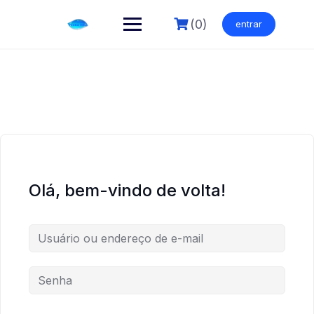
Skip
to
(0)
entrar
content
Olá, bem-vindo de volta!