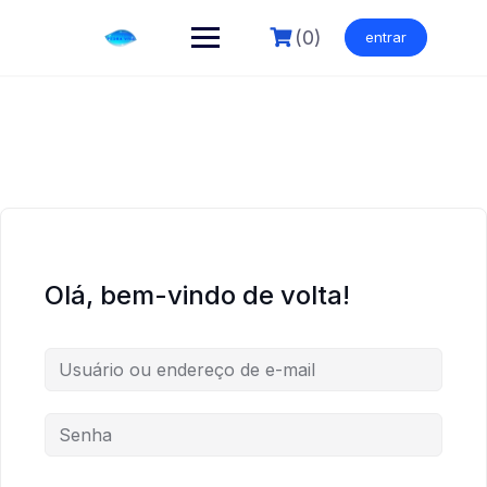
Skip
to
(0)
entrar
content
Olá, bem-vindo de volta!