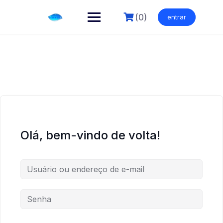
Skip
to
(0)
entrar
content
Olá, bem-vindo de volta!