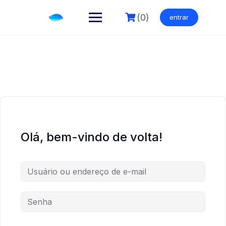
Skip
to
(0)
entrar
content
Olá, bem-vindo de volta!