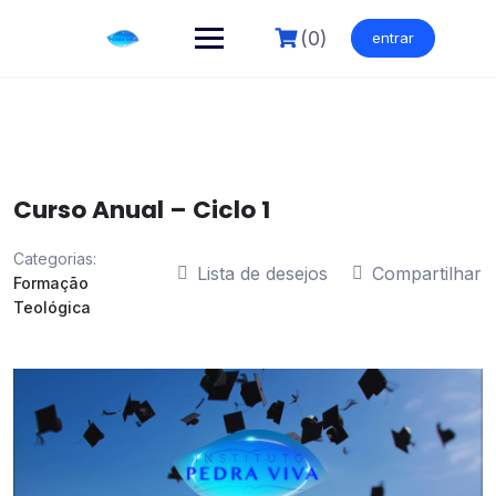
Skip
to
(0)
entrar
content
Curso Anual – Ciclo 1
Categorias:
Lista de desejos
Compartilhar
Formação
Teológica