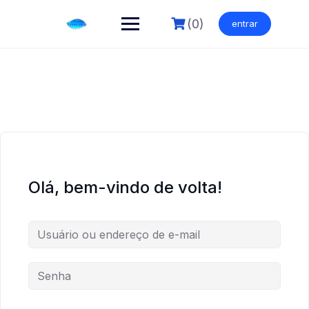
Skip
to
(0)
entrar
content
Olá, bem-vindo de volta!