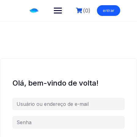
Skip
to
(0)
entrar
content
Olá, bem-vindo de volta!