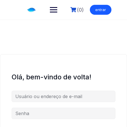
Skip
to
(0)
entrar
content
Olá, bem-vindo de volta!