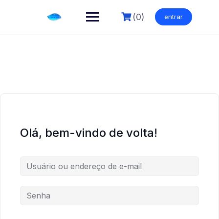
Skip
to
(0)
entrar
content
Olá, bem-vindo de volta!