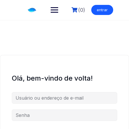
Skip
to
(0)
entrar
content
Olá, bem-vindo de volta!