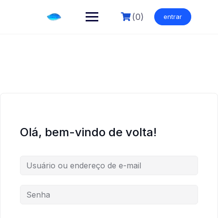
Skip
to
(0)
entrar
content
Olá, bem-vindo de volta!