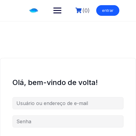
Skip
to
(0)
entrar
content
Olá, bem-vindo de volta!