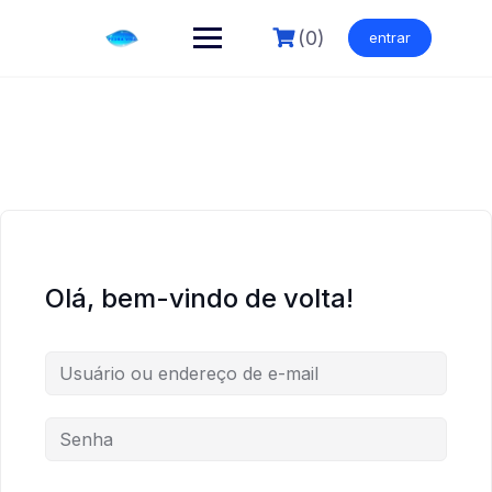
Skip
to
(0)
entrar
content
Olá, bem-vindo de volta!