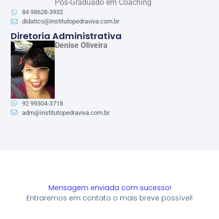
Pós-Graduado em Coaching
84 98628-3932
didatico@institutopedraviva.com.br
Diretoria Administrativa
Denise Oliveira
92 99304-3718
adm@institutopedraviva.com.br
Mensagem enviada com sucesso!
Entraremos em contato o mais breve possível!