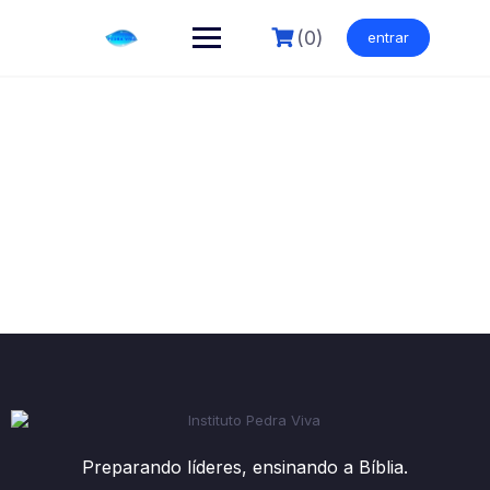
Skip
to
(0)
entrar
content
Preparando líderes, ensinando a Bíblia.