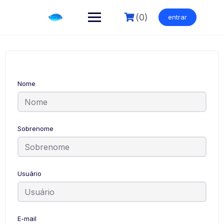
Skip
to
(0)
entrar
content
Nome
Sobrenome
Usuário
E-mail