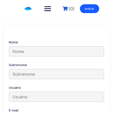
Skip
to
(0)
entrar
content
Nome
Sobrenome
Usuário
E-mail