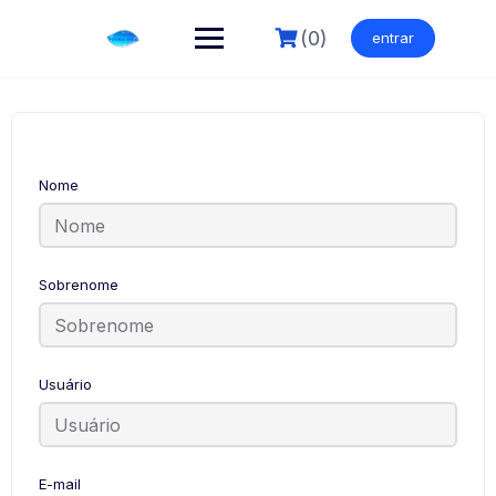
Skip
to
(0)
entrar
content
Nome
Sobrenome
Usuário
E-mail